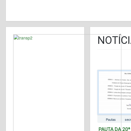
NOTÍC
Pautas
secr
PAUTA DA 20ª