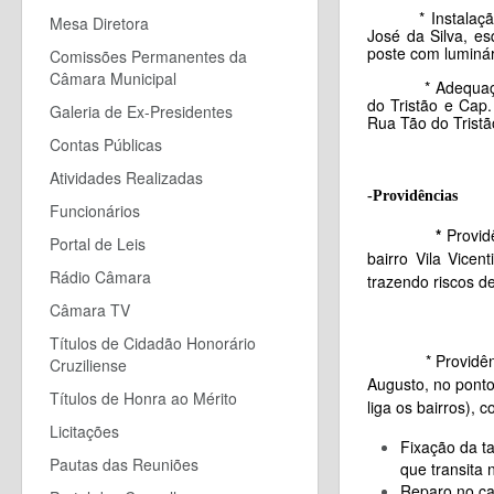
* Instalaç
Mesa Diretora
José da Silva, e
poste com luminá
Comissões Permanentes da
Câmara Municipal
* Adequação de 
do Tristão e Cap.
Galeria de Ex-Presidentes
Rua Tão do Tristã
Contas Públicas
Atividades Realizadas
-Providências
Funcionários
*
Provid
Portal de Leis
bairro Vila Vice
Rádio Câmara
trazendo riscos d
Câmara TV
Títulos de Cidadão Honorário
* Providências 
Cruziliense
Augusto, no ponto
Títulos de Honra ao Mérito
liga os bairros), 
Licitações
Fixação da t
Pautas das Reuniões
que transita n
Reparo no ca