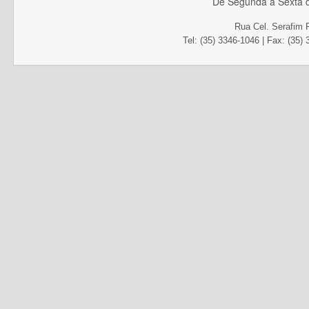
De Segunda à Sexta d
Rua Cel. Serafim 
Tel: (35) 3346-1046 | Fax
: (35)