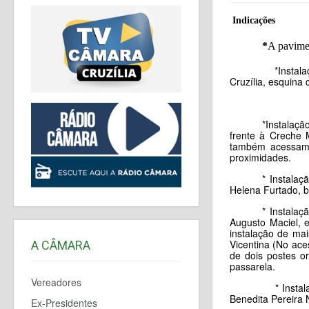
Indicações
*
A
pavimen
*Instalação de 
Cruzília, esquina
*Instalaçã
frente à Creche 
também acessam 
proximidades.
* Instala
Helena Furtado, b
* Instala
Augusto Maciel, 
instalação de ma
Vicentina (No ace
A CÂMARA
de dois postes or
passarela.
Vereadores
* Instalação de
Benedita Pereira 
Ex-Presidentes