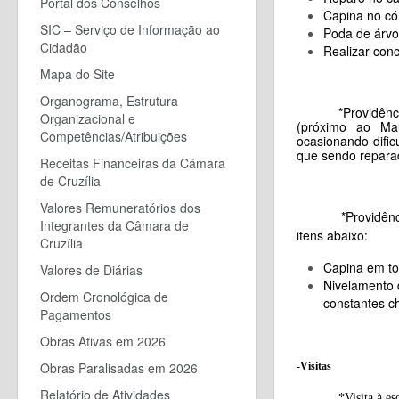
Portal dos Conselhos
Capina no có
SIC – Serviço de Informação ao
Poda de árvo
Cidadão
Realizar con
Mapa do Site
Organograma, Estrutura
*Providên
Organizacional e
(próximo ao Ma
Competências/Atribuições
ocasionando dific
que sendo reparad
Receitas Financeiras da Câmara
de Cruzília
Valores Remuneratórios dos
*Providências c
Integrantes da Câmara de
itens abaixo:
Cruzília
Capina em to
Valores de Diárias
Nivelamento 
Ordem Cronológica de
constantes 
Pagamentos
Obras Ativas em 2026
Obras Paralisadas em 2026
-Visitas
Relatório de Atividades
*Visita à e