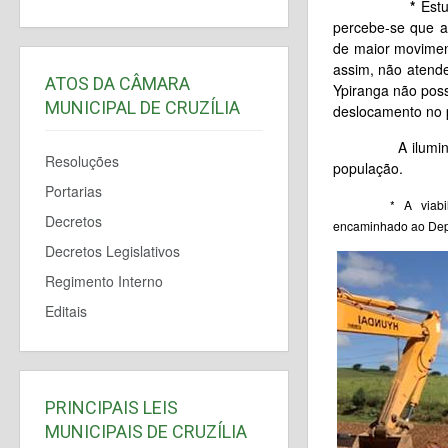
*
Estud
percebe-se que a
de maior movimen
assim, não atende
ATOS DA CÂMARA
Ypiranga não pos
MUNICIPAL DE CRUZÍLIA
deslocamento no 
A iluminação é
Resoluções
população.
Portarias
* A viab
Decretos
encaminhado ao Depu
Decretos Legislativos
Regimento Interno
Editais
PRINCIPAIS LEIS
MUNICIPAIS DE CRUZÍLIA