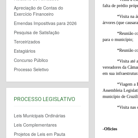
falta de prédio própr
Apreciação de Contas do
Exercício Financeiro
*Visita na 
Emendas Impositivas para 2026
árvores (que causar
Pesquisa de Satisfação
*Reunião co
para o município;
Terceirizados
Estagiários
*Reunião co
Concurso Público
*Visita até
vereadores da Câmar
Processo Seletivo
em sua infraestrutur
*Viagem a B
Assembleia Legislati
município de Cruzí
PROCESSO LEGISLATIVO
*Visita nas
Leis Municipais Ordinárias
Leis Complementares
-Ofícios
Projetos de Leis em Pauta