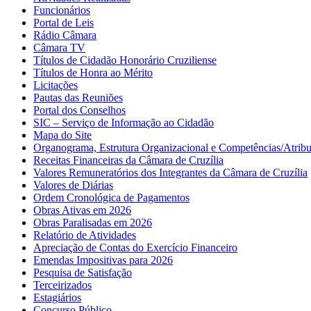
Funcionários
Portal de Leis
Rádio Câmara
Câmara TV
Títulos de Cidadão Honorário Cruziliense
Títulos de Honra ao Mérito
Licitações
Pautas das Reuniões
Portal dos Conselhos
SIC – Serviço de Informação ao Cidadão
Mapa do Site
Organograma, Estrutura Organizacional e Competências/Atribu
Receitas Financeiras da Câmara de Cruzília
Valores Remuneratórios dos Integrantes da Câmara de Cruzília
Valores de Diárias
Ordem Cronológica de Pagamentos
Obras Ativas em 2026
Obras Paralisadas em 2026
Relatório de Atividades
Apreciação de Contas do Exercício Financeiro
Emendas Impositivas para 2026
Pesquisa de Satisfação
Terceirizados
Estagiários
Concurso Público