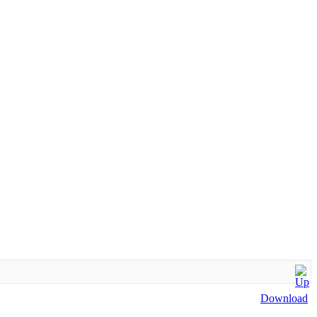
REUNIÕES ORDINÁRIAS
:
ÀS SEGUNDAS-FEIRAS
HORÁRIO: 19H
Exceto em recessos parlamentares e feriados.
Download