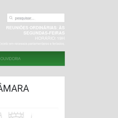
REUNIÕES ORDINÁRIAS
:
ÀS
SEGUNDAS-FEIRAS
HORÁRIO: 19H
Exceto em recessos parlamentares e feriados.
OUVIDORIA
CÂMARA