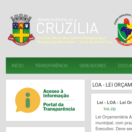
INÍCIO
TRANSPARÊNCIA
VEREADORES
DOCU
LOA - LEI ORÇA
Lei - LOA - Lei O
loa.zip
Lei Orçamentária A
municipal, com pra
Executivo. Deve se