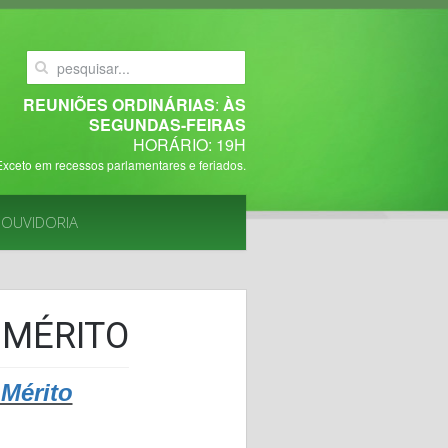
REUNIÕES ORDINÁRIAS
:
ÀS
SEGUNDAS-FEIRAS
HORÁRIO: 19H
Exceto em recessos parlamentares e feriados.
OUVIDORIA
 MÉRITO
 Mérito