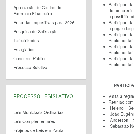
Participou d
Apreciação de Contas do
de um prédio
Exercício Financeiro
a possibilid
Participou da
Emendas Impositivas para 2026
a pagar desp
Pesquisa de Satisfação
Participou d
Suplementar 
Terceirizados
Participou d
Estagiários
Suplementar 
Participou d
Concurso Público
Suplementar 
Processo Seletivo
PARTICIP
Visita a regi
PROCESSO LEGISLATIVO
Reunião com 
-Heleno – Sec
Leis Municipais Ordinárias
-João Eugêni
-Anderson – 
Leis Complementares
-Sebastião N
Projetos de Leis em Pauta