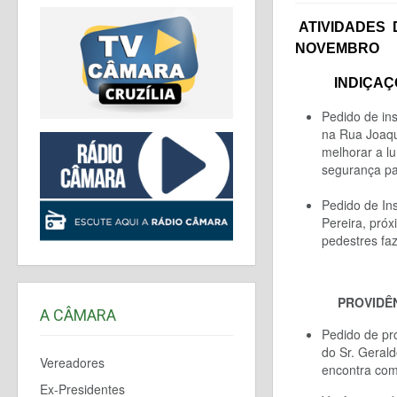
ATIVIDADES
NOVEMBRO
INDIÇAÇ
Pedido de
ins
na
R
ua Joaq
m
elhorar a l
segurança pa
Pedido de In
Pereira, pró
pedestres faz
PROVIDÊ
A CÂMARA
Pedido de pr
do Sr. Geral
Vereadores
encontra com
Ex-Presidentes