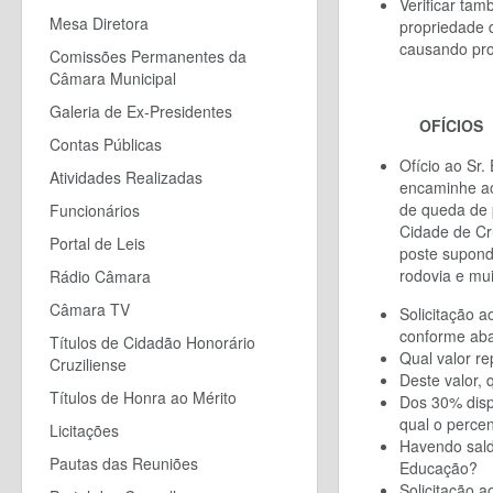
Verificar ta
Mesa Diretora
propriedade 
causando pro
Comissões Permanentes da
Câmara Municipal
Galeria de Ex-Presidentes
OFÍCIOS
Contas Públicas
Ofício ao
Sr
.
Atividades Realizadas
encaminhe ao
de queda de 
Funcionários
Cidade de Cru
Portal de Leis
poste supond
rodovia e mu
Rádio Câmara
Câmara TV
Solicitação ao
conforme aba
Títulos de Cidadão Honorário
Qual valor r
Cruziliense
Deste valor, 
Títulos de Honra ao Mérito
Dos 30% disp
qual o percen
Licitações
Havendo saldo
Pautas das Reuniões
Educação?
Solicitação a