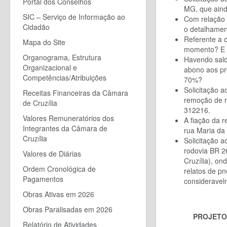
Portal dos Conselhos
MG, que aind
SIC – Serviço de Informação ao
Com relação 
Cidadão
o detalhamen
Referente a c
Mapa do Site
momento? E 
Organograma, Estrutura
Havendo sald
Organizacional e
abono aos pr
Competências/Atribuições
70%?
S
olicita
ção ao
Receitas Financeiras da Câmara
remoção de r
de Cruzília
312216.
Valores Remuneratórios dos
A fiação da r
Integrantes da Câmara de
rua Maria da
Cruzília
Solicitação 
rodovia BR
2
Valores de Diárias
Cruzília), o
Ordem Cronológica de
relatos de p
Pagamentos
consideravel
Obras Ativas em 2026
Obras Paralisadas em 2026
PROJETOS
Relatório de Atividades